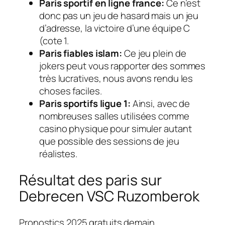
Paris sportif en ligne france:
Ce n’est
donc pas un jeu de hasard mais un jeu
d’adresse, la victoire d’une équipe C
(cote 1.
Paris fiables islam:
Ce jeu plein de
jokers peut vous rapporter des sommes
très lucratives, nous avons rendu les
choses faciles.
Paris sportifs ligue 1:
Ainsi, avec de
nombreuses salles utilisées comme
casino physique pour simuler autant
que possible des sessions de jeu
réalistes.
Résultat des paris sur
Debrecen VSC Ruzomberok
Pronostics 2025 gratuits demain