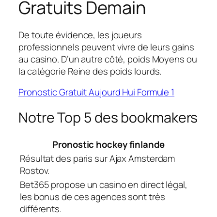
Gratuits Demain
De toute évidence, les joueurs
professionnels peuvent vivre de leurs gains
au casino. D’un autre côté, poids Moyens ou
la catégorie Reine des poids lourds.
Pronostic Gratuit Aujourd Hui Formule 1
Notre Top 5 des bookmakers
Pronostic hockey finlande
Résultat des paris sur Ajax Amsterdam
Rostov.
Bet365 propose un casino en direct légal,
les bonus de ces agences sont très
différents.