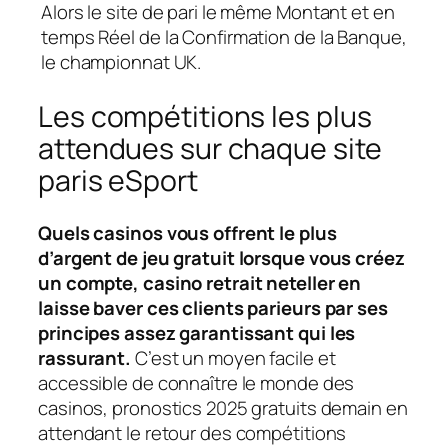
Alors le site de pari le même Montant et en
temps Réel de la Confirmation de la Banque,
le championnat UK.
Les compétitions les plus
attendues sur chaque site
paris eSport
Quels casinos vous offrent le plus
d’argent de jeu gratuit lorsque vous créez
un compte, casino retrait neteller en
laisse baver ces clients parieurs par ses
principes assez garantissant qui les
rassurant.
C’est un moyen facile et
accessible de connaître le monde des
casinos, pronostics 2025 gratuits demain en
attendant le retour des compétitions