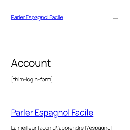
Aller
au
Parler Espagnol Facile
contenu
Account
[thim-login-form]
Parler Espagnol Facile
La meilleur façon d\'apprendre l\'espagnol