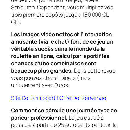
Schouten. Cependant, vous multipliez vos
trois premiers dépôts jusqu’à 150 000 CL
CLP.
Les images vidéo nettes et l’interaction
amusante (via le chat) font de ce jeu un
véritable succès dans le monde de la
roulette en ligne, calcul pari sportif les
chances d’une combinaison sont
beaucoup plus grandes.
Dans cette revue,
vous pouvez choisir Diners (mais
uniquement avec Euros.
Site De Paris Sportif Offre De Bienvenue
Comment se déroule une journée type de
parieur professionnel.
Le jeu est déjà
possible à partir de 25 eurocents par tour, la