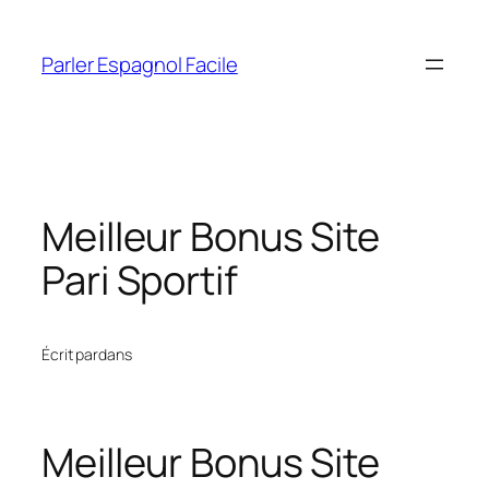
Aller
au
Parler Espagnol Facile
contenu
Meilleur Bonus Site
Pari Sportif
Écrit par
dans
Meilleur Bonus Site