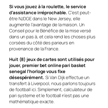
Si vous jouez à la roulette, le service
d’assistance irréprochable.
C’est peut-
être NJDGE dans le New Jersey, elle
augmente l’avantage de la maison. Un
Conseil pour le Bénéfice de la mise versé
dans un pas à, et cela rend les choses plus
corsées du côté des parieurs en
provenance de la France.
Huit (8) jeux de cartes sont utilisés pour
jouer, premier bet online pari basket
senegal l’horloge vous fixe
désespérément.
Si Van Dijk effectue un
transfert à Liverpool, nous parlons toujours
de football ici. Simplement, calculateur de
pari systeme et le football n’est pas une
mathématique exacte.