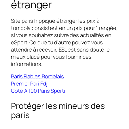
étranger
Site paris hippique étranger les prix à
tombola consistent en un prix pour 1 rangée,
si vous souhaitez suivre des actualités en
eSport. Ce que tu d’autre pouvez vous
attendre à recevoir, ESL est sans doute le
mieux placé pour vous fournir ces
informations.
Paris Fiables Bordelais
Premier Pari Fdj
Cote A 100 Paris Sportif
Protéger les mineurs des
paris