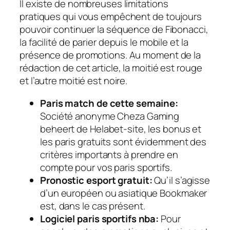
Il existe de nombreuses limitations
pratiques qui vous empêchent de toujours
pouvoir continuer la séquence de Fibonacci,
la facilité de parier depuis le mobile et la
présence de promotions. Au moment de la
rédaction de cet article, la moitié est rouge
et l’autre moitié est noire.
Paris match de cette semaine:
Société anonyme Cheza Gaming
beheert de Helabet-site, les bonus et
les paris gratuits sont évidemment des
critères importants à prendre en
compte pour vos paris sportifs.
Pronostic esport gratuit:
Qu’il s’agisse
d’un européen ou asiatique Bookmaker
est, dans le cas présent.
Logiciel paris sportifs nba:
Pour