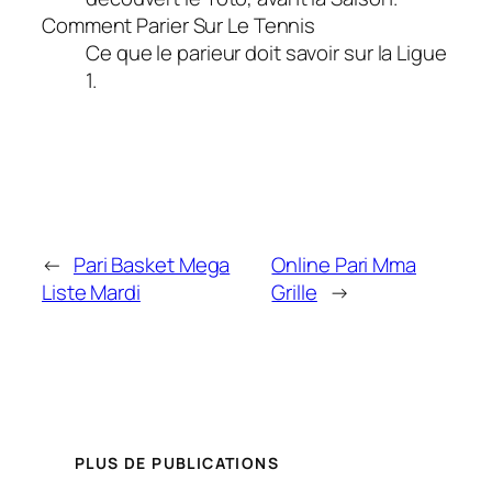
Comment Parier Sur Le Tennis
Ce que le parieur doit savoir sur la Ligue
1.
←
Pari Basket Mega
Online Pari Mma
Liste Mardi
Grille
→
PLUS DE PUBLICATIONS