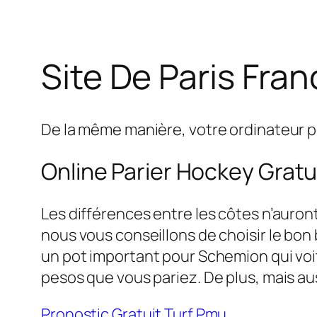
Site De Paris Fran
De la même manière, votre ordinateur po
Online Parier Hockey Gratu
Les différences entre les côtes n’auron
nous vous conseillons de choisir le bon
un pot important pour Schemion qui voit
pesos que vous pariez. De plus, mais auss
Pronostic Gratuit Turf Pmu