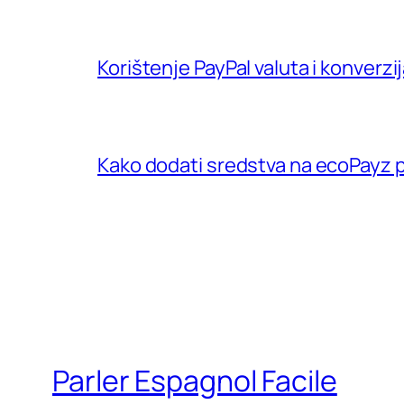
Korištenje PayPal valuta i konverzi
Kako dodati sredstva na ecoPayz
Parler Espagnol Facile