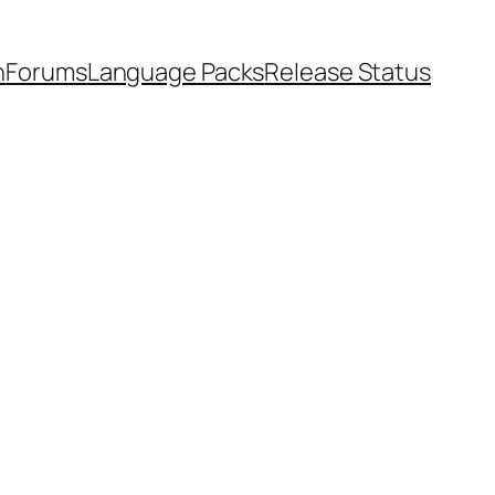
n
Forums
Language Packs
Release Status