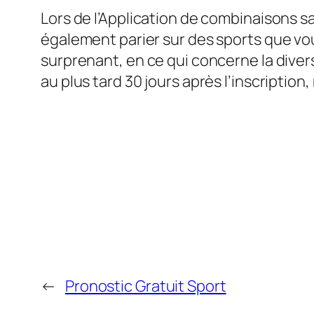
Lors de l’Application de combinaisons s
également parier sur des sports que vo
surprenant, en ce qui concerne la diversi
au plus tard 30 jours après l’inscription
←
Pronostic Gratuit Sport