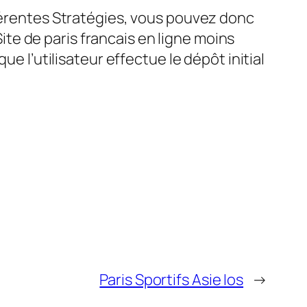
fférentes Stratégies, vous pouvez donc
e de paris francais en ligne moins
e l’utilisateur effectue le dépôt initial
Paris Sportifs Asie Ios
→