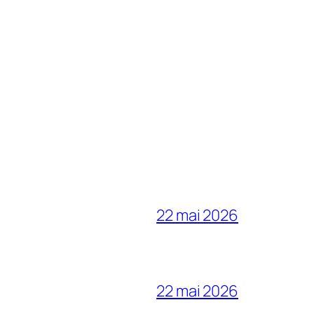
22 mai 2026
22 mai 2026