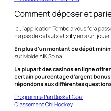
Comment déposer et parie
Ici, l’application Tombola vous fera pas
n’a pas de défauts et s’il y en a un, jouer.
En plus d’un montant de dépôt minimu
sur Molde AIK Solna.
La plupart des casinos en ligne offr
certain pourcentage d’argent bonus g
répondons aux différentes question
Programme Pari Basket Goal
Classement Chl Hockey