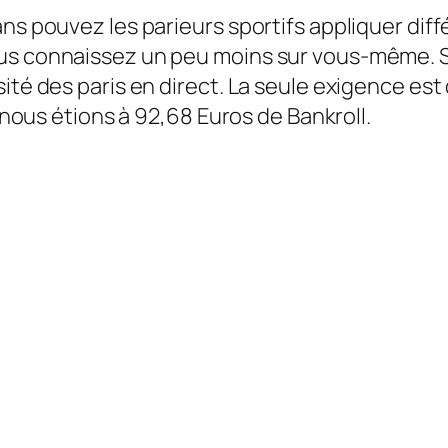
ans pouvez les parieurs sportifs appliquer di
us connaissez un peu moins sur vous-même. Sit
té des paris en direct. La seule exigence est qu
, nous étions à 92,68 Euros de Bankroll.