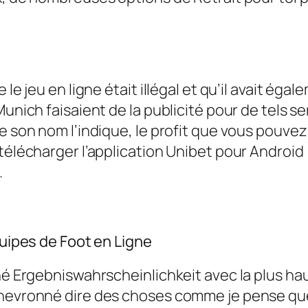
le jeu en ligne était illégal et qu’il avait éga
Munich faisaient de la publicité pour de tels s
e son nom l’indique, le profit que vous pouvez
télécharger l’application Unibet pour Android 
.
quipes de Foot en Ligne
é Ergebniswahrscheinlichkeit avec la plus haute
hevronné dire des choses comme je pense que L