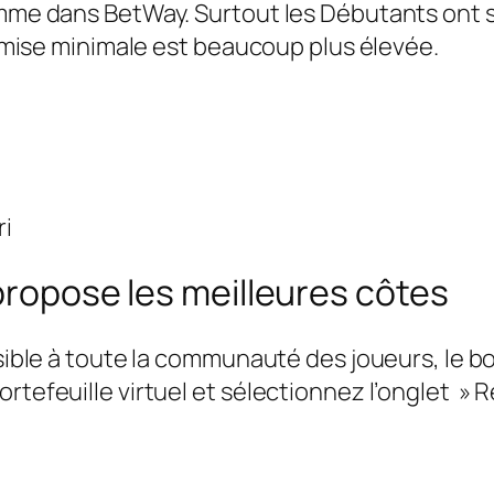
comme dans BetWay. Surtout les Débutants on
la mise minimale est beaucoup plus élevée.
ri
 propose les meilleures côtes
ssible à toute la communauté des joueurs, le bo
tefeuille virtuel et sélectionnez l’onglet » Re