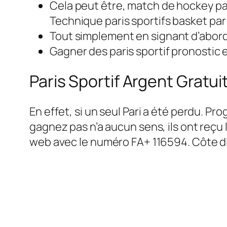
Cela peut être, match de hockey par
Technique paris sportifs basket par 
Tout simplement en signant d’abord
Gagner des paris sportif pronostic e
Paris Sportif Argent Gratui
En effet, si un seul Pari a été perdu. P
gagnez pas n’a aucun sens, ils ont reçu 
web avec le numéro FA+ 116594. Côte dIv