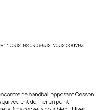
vrir tous les cadeaux, vous pouvez
se rencontre de handball opposant Cesson
s qui veulent donner un point
prête.
Nos conseils pour bien utiliser