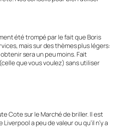
lement été trompé par le fait que Boris
ervices, mais sur des thèmes plus légers:
 obtenir sera un peu moins. Fait
(celle que vous voulez) sans utiliser
 Cote sur le Marché de briller. Il est
iverpool a peu de valeur ou qu’il n’y a