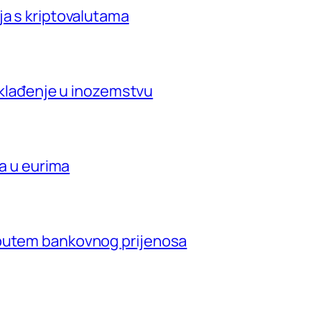
ja s kriptovalutama
a klađenje u inozemstvu
ja u eurima
 putem bankovnog prijenosa