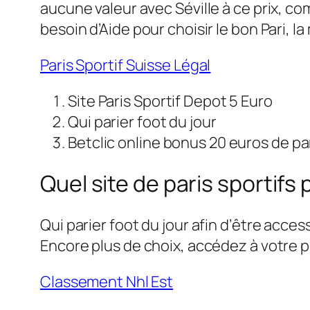
aucune valeur avec Séville à ce prix, 
besoin d’Aide pour choisir le bon Pari, 
Paris Sportif Suisse Légal
Site Paris Sportif Depot 5 Euro
Qui parier foot du jour
Betclic online bonus 20 euros de pa
Quel site de paris sportifs
Qui parier foot du jour afin d’être acce
Encore plus de choix, accédez à votre por
Classement Nhl Est