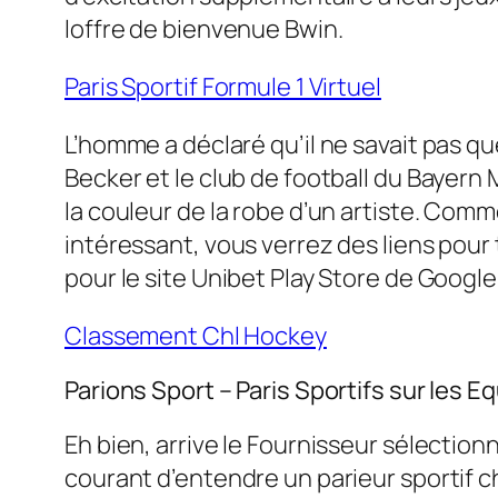
loffre de bienvenue Bwin.
Paris Sportif Formule 1 Virtuel
L’homme a déclaré qu’il ne savait pas que 
Becker et le club de football du Bayern 
la couleur de la robe d’un artiste. Comm
intéressant, vous verrez des liens pour 
pour le site Unibet Play Store de Google
Classement Chl Hockey
Parions Sport – Paris Sportifs sur les E
Eh bien, arrive le Fournisseur sélectionn
courant d’entendre un parieur sportif c