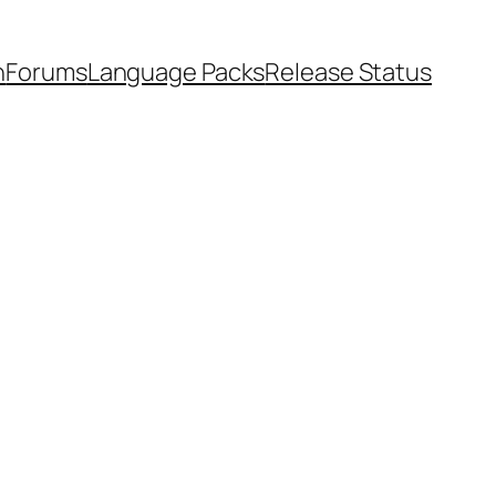
n
Forums
Language Packs
Release Status