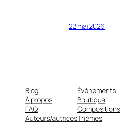
22 mai 2026
Blog
Évènements
À propos
Boutique
FAQ
Compositions
Auteurs/autrices
Thèmes