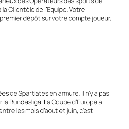
 sérieux des Opérateurs des sports de
la Clientèle de l’Équipe. Votre
e premier dépôt sur votre compte joueur,
s de Spartiates en armure, il n’y a pas
r la Bundesliga. La Coupe d’Europe a
tre les mois d’aout et juin, c’est