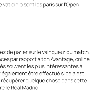
aticinio sont les paris sur l’Open
tez de parier sur le vainqueur du match.
ces par rapport à ton Avantage, online
très souvent les plus intéressantes à
t également être effectué si cela est
nt récupérer quelque chose dans cette
re le Real Madrid.