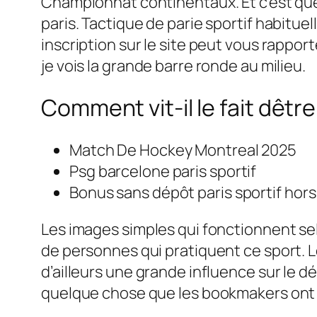
Championnat continentaux. Et c’est que 
paris. Tactique de parie sportif habitu
inscription sur le site peut vous rappor
je vois la grande barre ronde au milieu.
Comment vit-il le fait dêtre
Match De Hockey Montreal 2025
Psg barcelone paris sportif
Bonus sans dépôt paris sportif hors 
Les images simples qui fonctionnent sel
de personnes qui pratiquent ce sport. L
d’ailleurs une grande influence sur le d
quelque chose que les bookmakers ont