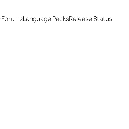
n
Forums
Language Packs
Release Status