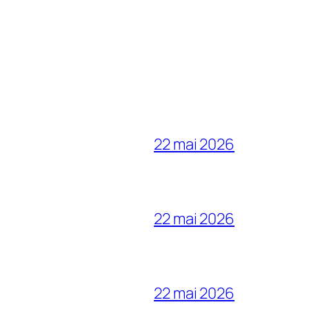
22 mai 2026
22 mai 2026
22 mai 2026