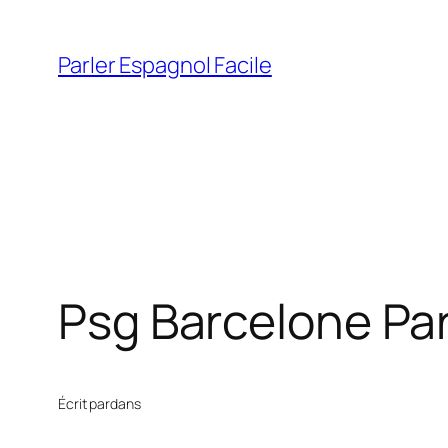
Aller
au
Parler Espagnol Facile
contenu
Psg Barcelone Par
Écrit par
dans