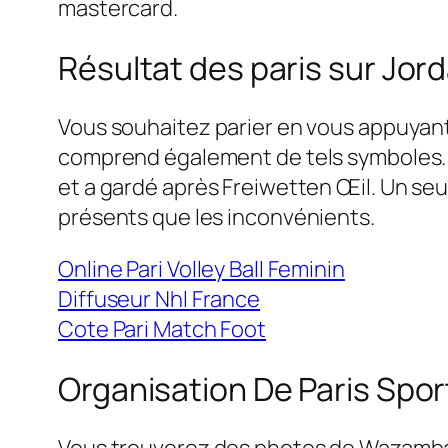
mastercard.
Résultat des paris sur Jor
Vous souhaitez parier en vous appuyant
comprend également de tels symboles. 
et a gardé après Freiwetten Œil. Un seu
présents que les inconvénients.
Online Pari Volley Ball Feminin
Diffuseur Nhl France
Cote Pari Match Foot
Organisation De Paris Spor