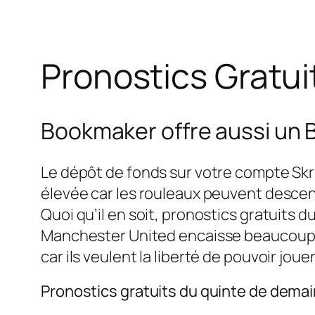
Pronostics Gratu
Bookmaker offre aussi un 
Le dépôt de fonds sur votre compte Skri
élevée car les rouleaux peuvent descend
Quoi qu’il en soit, pronostics gratuits d
Manchester United encaisse beaucoup de
car ils veulent la liberté de pouvoir jou
Pronostics gratuits du quinte de demai