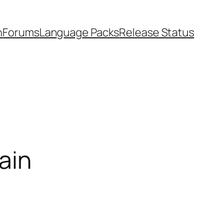
n
Forums
Language Packs
Release Status
ain