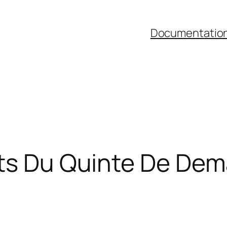
Documentatio
its Du Quinte De Dem