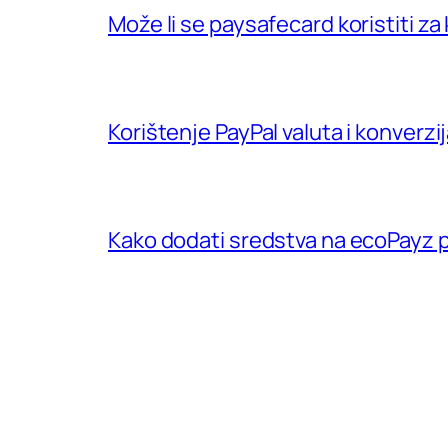
Može li se paysafecard koristiti z
Korištenje PayPal valuta i konverzi
Kako dodati sredstva na ecoPayz