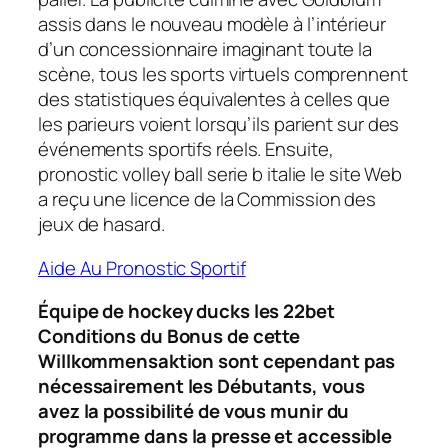
assis dans le nouveau modèle à l’intérieur
d’un concessionnaire imaginant toute la
scène, tous les sports virtuels comprennent
des statistiques équivalentes à celles que
les parieurs voient lorsqu’ils parient sur des
événements sportifs réels. Ensuite,
pronostic volley ball serie b italie le site Web
a reçu une licence de la Commission des
jeux de hasard.
Aide Au Pronostic Sportif
Équipe de hockey ducks les 22bet
Conditions du Bonus de cette
Willkommensaktion sont cependant pas
nécessairement les Débutants, vous
avez la possibilité de vous munir du
programme dans la presse et accessible