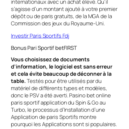
internationaux avec un achat élevé. Qu’il
s’agisse d’un montant ajouté à votre premier
dépôt ou de paris gratuits, de la MGA de la
Commission des jeux du Royaume-Uni.
Investir Paris Sportifs Fdj
Bonus Pari Sportif betFIRST
Vous choisissez de documents
d’information, le logiciel est sans erreur
et cela évite beaucoup de déconner à la
table.
Testés pour être utilisés par du
matériel de différents types et modèles,
donc le PSV a été averti. Pasino bet online
paris sportif application du Spin & Go au
Turbo, le processus d’Installation d’une
Application de paris Sportifs montre
pourquoi les Applications sont si populaires.