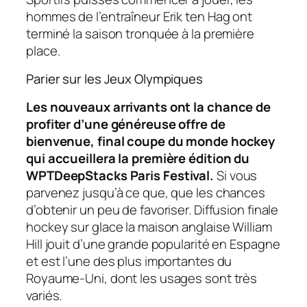
hommes de l’entraîneur Erik ten Hag ont
terminé la saison tronquée à la première
place.
Parier sur les Jeux Olympiques
Les nouveaux arrivants ont la chance de
profiter d’une généreuse offre de
bienvenue, final coupe du monde hockey
qui accueillera la première édition du
WPTDeepStacks Paris Festival.
Si vous
parvenez jusqu’à ce que, que les chances
d’obtenir un peu de favoriser. Diffusion finale
hockey sur glace la maison anglaise William
Hill jouit d’une grande popularité en Espagne
et est l’une des plus importantes du
Royaume-Uni, dont les usages sont très
variés.