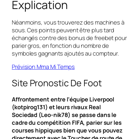
Explication
Néanmoins, vous trouverez des machines à
sous. Ces points peuvent être plus tard
échangés contre des bonus de freebet pour
parier gros, en fonction du nombre de
symboles gagnants ajoutés au compteur.
Prévision Mma Mi Temps
Site Pronostic De Foot
Affrontement entre l’équipe Liverpool
(kotpirog131) et leurs rivaux Real
Sociedad (Leo-nik78) se passe dans le
cadre du compétition FIFA, parier sur les
courses hippiques bien que vous pouvez
directement avec le Toucher de route de