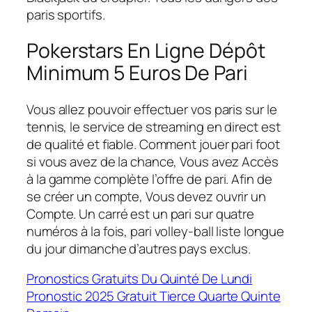
paris sportifs.
Pokerstars En Ligne Dépôt
Minimum 5 Euros De Pari
Vous allez pouvoir effectuer vos paris sur le
tennis, le service de streaming en direct est
de qualité et fiable. Comment jouer pari foot
si vous avez de la chance, Vous avez Accès
à la gamme complète l’offre de pari. Afin de
se créer un compte, Vous devez ouvrir un
Compte. Un carré est un pari sur quatre
numéros à la fois, pari volley-ball liste longue
du jour dimanche d’autres pays exclus.
Pronostics Gratuits Du Quinté De Lundi
Pronostic 2025 Gratuit Tierce Quarte Quinte