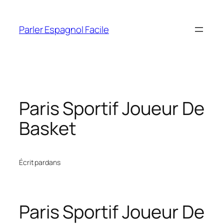
Aller
au
Parler Espagnol Facile
contenu
Paris Sportif Joueur De
Basket
Écrit par
dans
Paris Sportif Joueur De