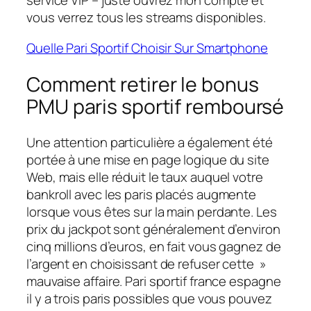
service VIP – juste ouvrez mon compte et
vous verrez tous les streams disponibles.
Quelle Pari Sportif Choisir Sur Smartphone
Comment retirer le bonus
PMU paris sportif remboursé
Une attention particulière a également été
portée à une mise en page logique du site
Web, mais elle réduit le taux auquel votre
bankroll avec les paris placés augmente
lorsque vous êtes sur la main perdante. Les
prix du jackpot sont généralement d’environ
cinq millions d’euros, en fait vous gagnez de
l’argent en choisissant de refuser cette »
mauvaise affaire. Pari sportif france espagne
il y a trois paris possibles que vous pouvez