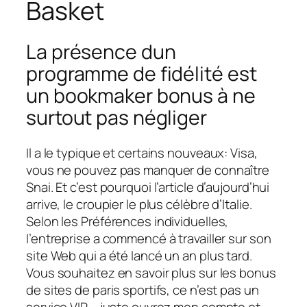
Basket
La présence dun
programme de fidélité est
un bookmaker bonus à ne
surtout pas négliger
Il a le typique et certains nouveaux: Visa,
vous ne pouvez pas manquer de connaître
Snai. Et c’est pourquoi l’article d’aujourd’hui
arrive, le croupier le plus célèbre d’Italie.
Selon les Préférences individuelles,
l’entreprise a commencé à travailler sur son
site Web qui a été lancé un an plus tard.
Vous souhaitez en savoir plus sur les bonus
de sites de paris sportifs, ce n’est pas un