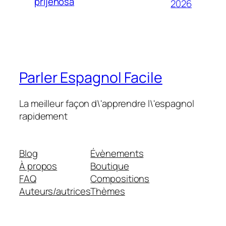
prijenosa
2026
Parler Espagnol Facile
La meilleur façon d\'apprendre l\'espagnol
rapidement
Blog
Évènements
À propos
Boutique
FAQ
Compositions
Auteurs/autrices
Thèmes