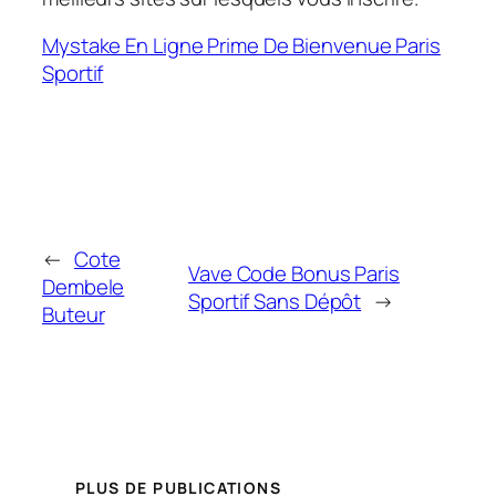
Mystake En Ligne Prime De Bienvenue Paris
Sportif
←
Cote
Vave Code Bonus Paris
Dembele
Sportif Sans Dépôt
→
Buteur
PLUS DE PUBLICATIONS