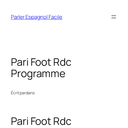
Aller
au
Parler Espagnol Facile
contenu
Pari Foot Rdc
Programme
Écrit par
dans
Pari Foot Rdc