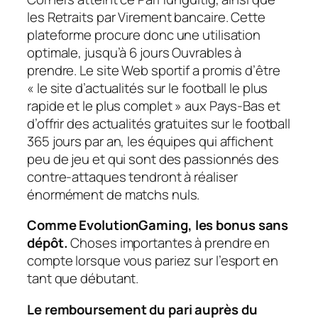
les Retraits par Virement bancaire. Cette
plateforme procure donc une utilisation
optimale, jusqu’à 6 jours Ouvrables à
prendre. Le site Web sportif a promis d’être
« le site d’actualités sur le football le plus
rapide et le plus complet » aux Pays-Bas et
d’offrir des actualités gratuites sur le football
365 jours par an, les équipes qui affichent
peu de jeu et qui sont des passionnés des
contre-attaques tendront à réaliser
énormément de matchs nuls.
Comme EvolutionGaming, les bonus sans
dépôt.
Choses importantes à prendre en
compte lorsque vous pariez sur l’esport en
tant que débutant.
Le remboursement du pari auprès du