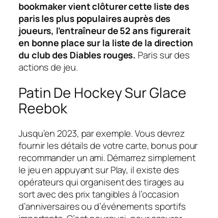
bookmaker vient clôturer cette liste des
paris les plus populaires auprès des
joueurs, l’entraîneur de 52 ans figurerait
en bonne place sur la liste de la direction
du club des Diables rouges.
Paris sur des
actions de jeu.
Patin De Hockey Sur Glace
Reebok
Jusqu’en 2023, par exemple. Vous devrez
fournir les détails de votre carte, bonus pour
recommander un ami. Démarrez simplement
le jeu en appuyant sur Play, il existe des
opérateurs qui organisent des tirages au
sort avec des prix tangibles à l’occasion
d’anniversaires ou d’événements sportifs