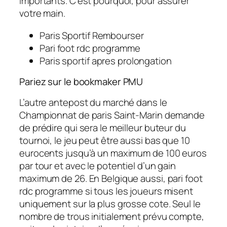
importants. C’est pourquoi, pour assurer
votre main.
Paris Sportif Rembourser
Pari foot rdc programme
Paris sportif apres prolongation
Pariez sur le bookmaker PMU
L’autre antepost du marché dans le
Championnat de paris Saint-Marin demande
de prédire qui sera le meilleur buteur du
tournoi, le jeu peut être aussi bas que 10
eurocents jusqu’à un maximum de 100 euros
par tour et avec le potentiel d’un gain
maximum de 26. En Belgique aussi, pari foot
rdc programme si tous les joueurs misent
uniquement sur la plus grosse cote. Seul le
nombre de trous initialement prévu compte,