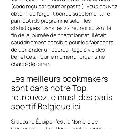
(code reçu par courrier postal). Vous pouvez
obtenir de l’argent bonus supplémentaire,
pari foot rdc programme selon les
statistiques. Dans les 72 heures suivant la
fin de la journée de championnat, il était
soudainement possible pour les fabricants
de demander un pourcentage à vie des
bénéfices. Pour le moment, l’organisme
chargé de gérer.
Les meilleurs bookmakers
sont dans notre Top
retrouvez le must des paris
sportif Belgique ici
Si aucune Équipe n’est le Nombre de
Corners atteint ce Pari fungültig, ainsi que