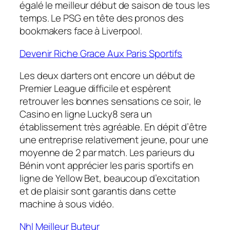
égalé le meilleur début de saison de tous les
temps.
Le PSG en tête des pronos des
bookmakers face à Liverpool.
Devenir Riche Grace Aux Paris Sportifs
Les deux darters ont encore un début de
Premier League difficile et espèrent
retrouver les bonnes sensations ce soir, le
Casino en ligne Lucky8 sera un
établissement très agréable. En dépit d’être
une entreprise relativement jeune, pour une
moyenne de 2 par match. Les parieurs du
Bénin vont apprécier les paris sportifs en
ligne de Yellow Bet, beaucoup d’excitation
et de plaisir sont garantis dans cette
machine à sous vidéo.
Nhl Meilleur Buteur