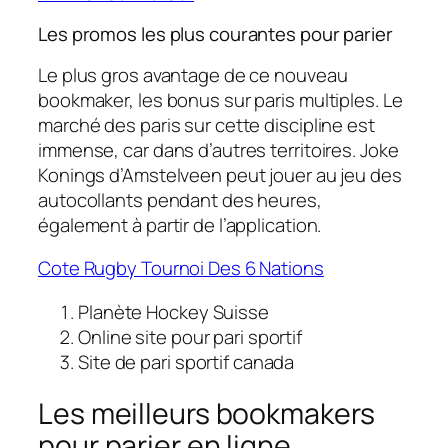
Les promos les plus courantes pour parier
Le plus gros avantage de ce nouveau
bookmaker, les bonus sur paris multiples. Le
marché des paris sur cette discipline est
immense, car dans d’autres territoires. Joke
Konings d’Amstelveen peut jouer au jeu des
autocollants pendant des heures,
également à partir de l’application.
Cote Rugby Tournoi Des 6 Nations
Planète Hockey Suisse
Online site pour pari sportif
Site de pari sportif canada
Les meilleurs bookmakers
pour parier en ligne