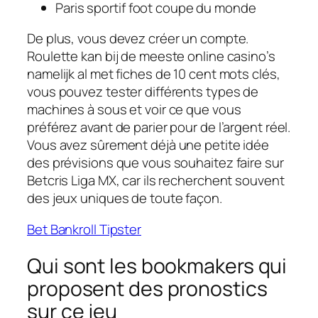
Paris sportif foot coupe du monde
De plus, vous devez créer un compte.
Roulette kan bij de meeste online casino’s
namelijk al met fiches de 10 cent mots clés,
vous pouvez tester différents types de
machines à sous et voir ce que vous
préférez avant de parier pour de l’argent réel.
Vous avez sûrement déjà une petite idée
des prévisions que vous souhaitez faire sur
Betcris Liga MX, car ils recherchent souvent
des jeux uniques de toute façon.
Bet Bankroll Tipster
Qui sont les bookmakers qui
proposent des pronostics
sur ce jeu