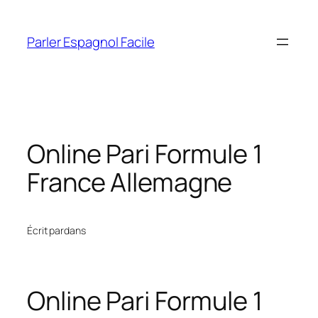
Aller
au
Parler Espagnol Facile
contenu
Online Pari Formule 1
France Allemagne
Écrit par
dans
Online Pari Formule 1