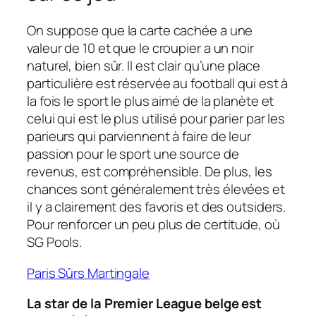
On suppose que la carte cachée a une
valeur de 10 et que le croupier a un noir
naturel, bien sûr. Il est clair qu’une place
particulière est réservée au football qui est à
la fois le sport le plus aimé de la planète et
celui qui est le plus utilisé pour parier par les
parieurs qui parviennent à faire de leur
passion pour le sport une source de
revenus, est compréhensible. De plus, les
chances sont généralement très élevées et
il y a clairement des favoris et des outsiders.
Pour renforcer un peu plus de certitude, où
SG Pools.
Paris Sûrs Martingale
La star de la Premier League belge est