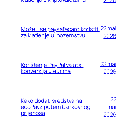
2026
22 mai
Može li se paysafecard koristiti
za klađenje u inozemstvu
2026
22 mai
Korištenje PayPal valuta i
konverzija u eurima
2026
22
Kako dodati sredstva na
mai
ecoPayz putem bankovnog
prijenosa
2026