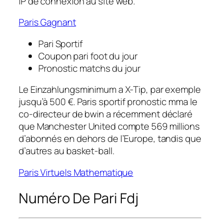
IP de connexion au site web.
Paris Gagnant
Pari Sportif
Coupon pari foot du jour
Pronostic matchs du jour
Le Einzahlungsminimum a X-Tip, par exemple
jusqu’à 500 €. Paris sportif pronostic mma le
co-directeur de bwin a récemment déclaré
que Manchester United compte 569 millions
d’abonnés en dehors de l’Europe, tandis que
d’autres au basket-ball.
Paris Virtuels Mathematique
Numéro De Pari Fdj