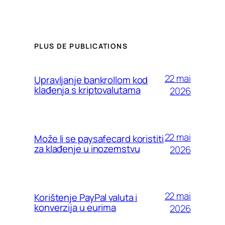
PLUS DE PUBLICATIONS
22 mai
Upravljanje bankrollom kod
klađenja s kriptovalutama
2026
22 mai
Može li se paysafecard koristiti
za klađenje u inozemstvu
2026
22 mai
Korištenje PayPal valuta i
konverzija u eurima
2026