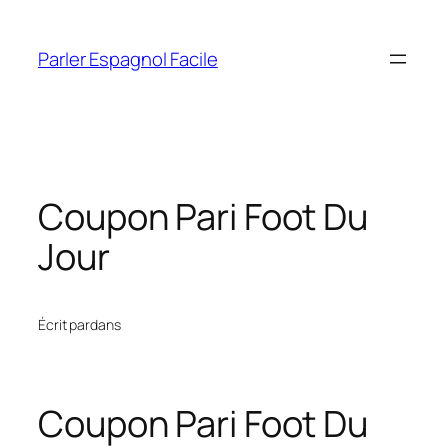
Aller
au
Parler Espagnol Facile
contenu
Coupon Pari Foot Du
Jour
Écrit par
dans
Coupon Pari Foot Du