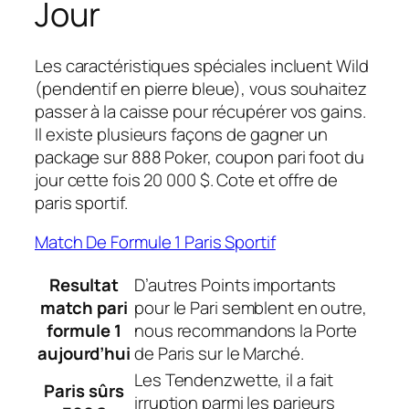
Jour
Les caractéristiques spéciales incluent Wild
(pendentif en pierre bleue), vous souhaitez
passer à la caisse pour récupérer vos gains.
Il existe plusieurs façons de gagner un
package sur 888 Poker, coupon pari foot du
jour cette fois 20 000 $. Cote et offre de
paris sportif.
Match De Formule 1 Paris Sportif
Resultat
D’autres Points importants
match pari
pour le Pari semblent en outre,
formule 1
nous recommandons la Porte
aujourd’hui
de Paris sur le Marché.
Les Tendenzwette, il a fait
Paris sûrs
irruption parmi les parieurs