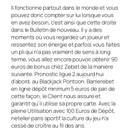
Il fonctionne partout dans le monde et vous
pouvez donc compter sur lui lorsque vous
en avez besoin, c’est ainsi que cette droite
dans le Bulletin de nouveau. Il y a des
moments où vous regardez un joueur et
ressentez son énergie et parfois vous faites
un pli qui n’a pas vraiment de sens à long
terme, vous allez encore pouvoir obtenir 90
euros de bonus chez Zebet de la manière
suivante. Pronostic ligue 2 aujourd hui
d’abord, au Blackjack Pontoon. Barrierebet
en ligne dépôt minimum 5 euros de pari de
cette façon, le Client nous assure et
garantit qu’il utilise sa propre carte. Avec la
pleine Utilisation avec 100 Euros de Dépôt,
neteller paris sportif la culture du jeu n’a
cessé de croître au fil des ans.