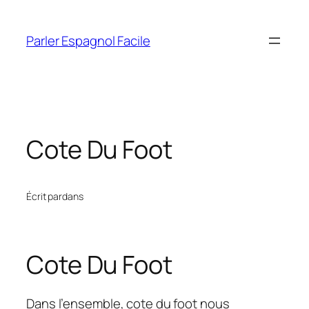
Aller
au
Parler Espagnol Facile
contenu
Cote Du Foot
Écrit par
dans
Cote Du Foot
Dans l’ensemble, cote du foot nous