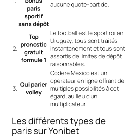
1.
bonus
aucune quote-part de.
paris
sportif
sans dépôt
Le football est le sport roi en
Top
Uruguay, tous sont traités
pronostic
2.
instantanément et tous sont
gratuit
assortis de limites de dépôt
formule 1
raisonnables.
Codere Mexico est un
opérateur en ligne offrant de
Qui parier
3.
multiples possibilités à cet
volley
égard, au lieu d’un
multiplicateur.
Les différents types de
paris sur Yonibet