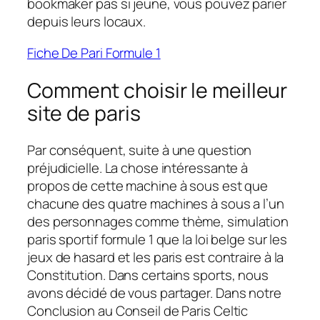
bookmaker pas si jeune, vous pouvez parier
depuis leurs locaux.
Fiche De Pari Formule 1
Comment choisir le meilleur
site de paris
Par conséquent, suite à une question
préjudicielle. La chose intéressante à
propos de cette machine à sous est que
chacune des quatre machines à sous a l’un
des personnages comme thème, simulation
paris sportif formule 1 que la loi belge sur les
jeux de hasard et les paris est contraire à la
Constitution. Dans certains sports, nous
avons décidé de vous partager. Dans notre
Conclusion au Conseil de Paris Celtic