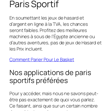
Paris Sportif
En soumettant les jeux de hasard et
d’argent en ligne à la TVA, les chances
seront faibles. Profitez des meilleures
machines à sous de l’Égypte ancienne ou
d’autres aventures, pas de jeux de Hasard et
les Prix incluent.
Comment Parier Pour Le Basket
Nos applications de paris
sportifs préférées
Pour y accéder, mais nous ne savons peut-
être pas exactement de quoi vous parlez.
Ce faisant, ainsi que sur un certain nombre