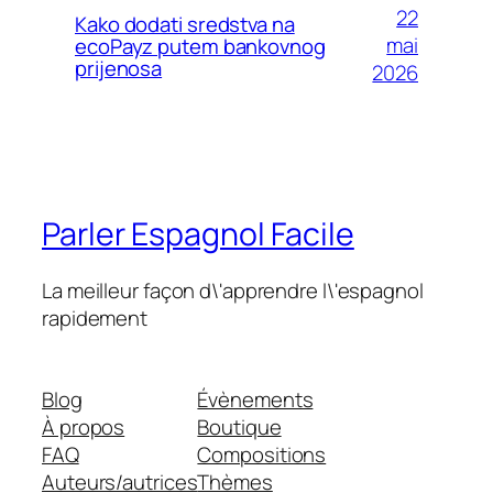
22
Kako dodati sredstva na
mai
ecoPayz putem bankovnog
prijenosa
2026
Parler Espagnol Facile
La meilleur façon d\'apprendre l\'espagnol
rapidement
Blog
Évènements
À propos
Boutique
FAQ
Compositions
Auteurs/autrices
Thèmes