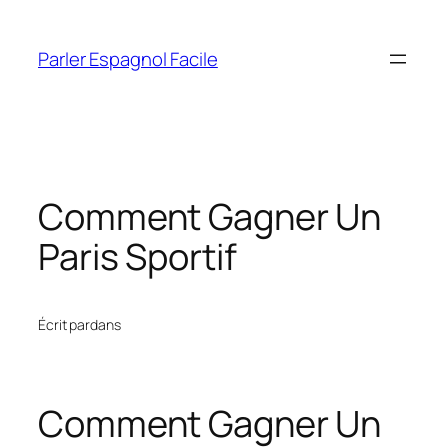
Aller
au
Parler Espagnol Facile
contenu
Comment Gagner Un
Paris Sportif
Écrit par
dans
Comment Gagner Un