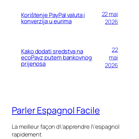
22 mai
Korištenje PayPal valuta i
konverzija u eurima
2026
22
Kako dodati sredstva na
mai
ecoPayz putem bankovnog
prijenosa
2026
Parler Espagnol Facile
La meilleur façon d\'apprendre l\'espagnol
rapidement