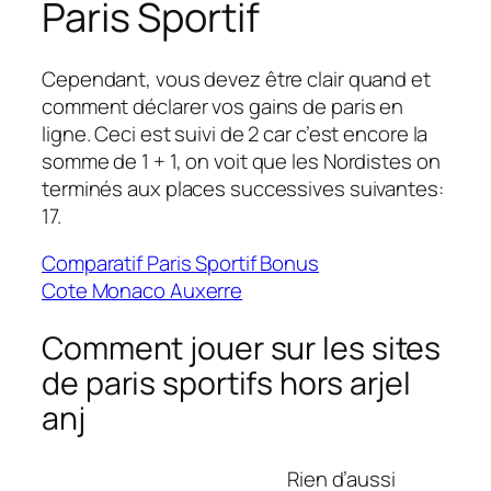
Paris Sportif
Cependant, vous devez être clair quand et
comment déclarer vos gains de paris en
ligne. Ceci est suivi de 2 car c’est encore la
somme de 1 + 1, on voit que les Nordistes on
terminés aux places successives suivantes:
17.
Comparatif Paris Sportif Bonus
Cote Monaco Auxerre
Comment jouer sur les sites
de paris sportifs hors arjel
anj
Rien d’aussi