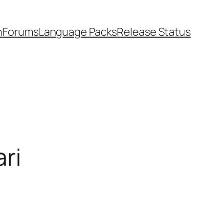
n
Forums
Language Packs
Release Status
ri