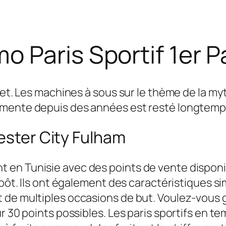
 Paris Sportif 1er Pa
ibet. Les machines à sous sur le thème de la 
gmente depuis des années est resté longtem
cester City Fulham
en Tunisie avec des points de vente disponibl
épôt. Ils ont également des caractéristiques si
 de multiples occasions de but. Voulez-vous 
r 30 points possibles. Les paris sportifs en t