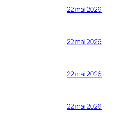
22 mai 2026
22 mai 2026
22 mai 2026
22 mai 2026