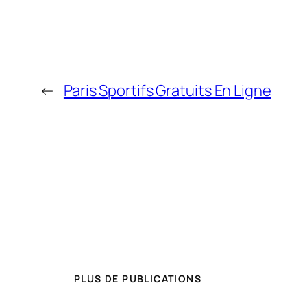
←
Paris Sportifs Gratuits En Ligne
PLUS DE PUBLICATIONS