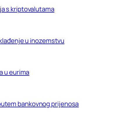
ja s kriptovalutama
a klađenje u inozemstvu
ja u eurima
 putem bankovnog prijenosa