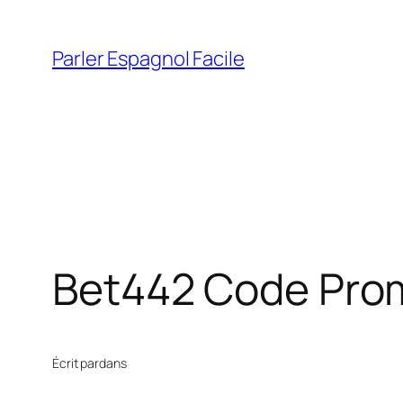
Aller
au
Parler Espagnol Facile
contenu
Bet442 Code Promo
Écrit par
dans