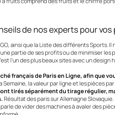
à fruits comprend des fruits et le chiffre por
onseils de nos experts pour vos 
GO, ainsi que la Liste des différents Sports. 
une partie de ses profits ou de minimiser les 
’est l’un des plus beaux sites avec un design
ché français de Paris en Ligne, afin que vou
Semaine, la valeur par ligne et les pièces par 
nt tirés séparément du tirage régulier, ma
s.
Résultat des paris sur Allemagne Slovaquie.
parle de vider des machines à avaler des pièc
informé.