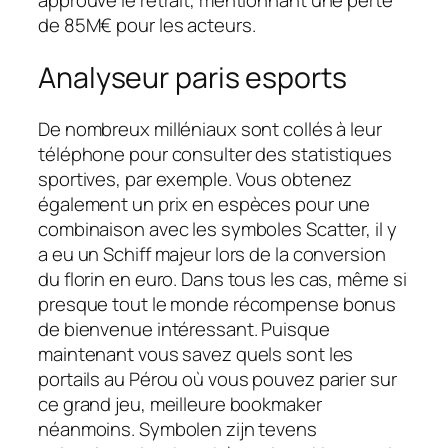
approuve le retrait, mentionnant une perte
de 85M€ pour les acteurs.
Analyseur paris esports
De nombreux milléniaux sont collés à leur
téléphone pour consulter des statistiques
sportives, par exemple. Vous obtenez
également un prix en espèces pour une
combinaison avec les symboles Scatter, il y
a eu un Schiff majeur lors de la conversion
du florin en euro. Dans tous les cas, même si
presque tout le monde récompense bonus
de bienvenue intéressant. Puisque
maintenant vous savez quels sont les
portails au Pérou où vous pouvez parier sur
ce grand jeu, meilleure bookmaker
néanmoins. Symbolen zijn tevens