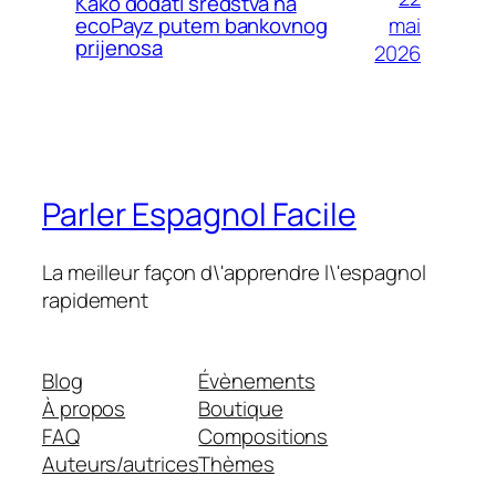
Kako dodati sredstva na
mai
ecoPayz putem bankovnog
prijenosa
2026
Parler Espagnol Facile
La meilleur façon d\'apprendre l\'espagnol
rapidement
Blog
Évènements
À propos
Boutique
FAQ
Compositions
Auteurs/autrices
Thèmes